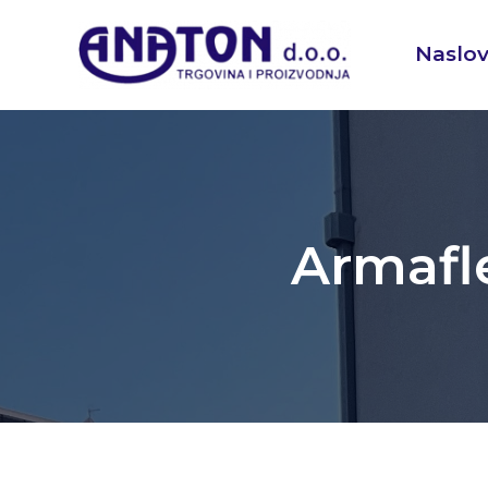
Naslo
Armafle