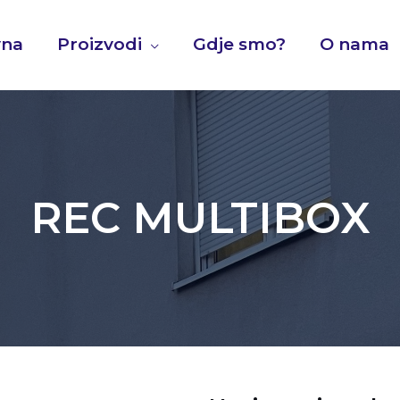
vna
Proizvodi
Gdje smo?
O nama
REC MULTIBOX